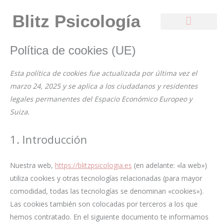
Ir
Consent
Consent
Consent
Consent
Consent
Blitz Psicología
al
to
to
to
to
to
contenido
service
service
service
service
service
MODALIDADES DE TERAPIA
elementor
wordpress
google-
google-
varios
Política de cookies (UE)
analytics
maps
Esta política de cookies fue actualizada por última vez el
marzo 24, 2025 y se aplica a los ciudadanos y residentes
legales permanentes del Espacio Económico Europeo y
Suiza.
1. Introducción
Nuestra web,
https://blitzpsicologia.es
(en adelante: «la web»)
utiliza cookies y otras tecnologías relacionadas (para mayor
comodidad, todas las tecnologías se denominan «cookies»).
Las cookies también son colocadas por terceros a los que
hemos contratado. En el siguiente documento te informamos